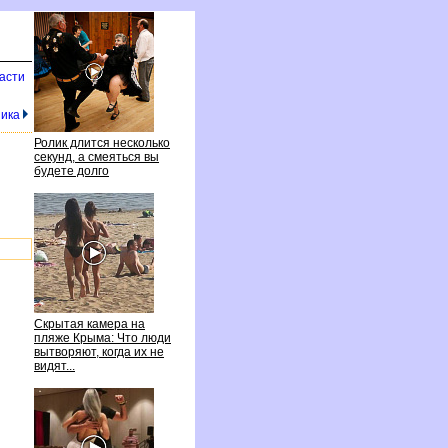
асти
ника
Ролик длится несколько
секунд, а смеяться вы
удете долго
Скрытая камера на
пляже Крыма: Что люди
ытворяют, когда их не
идят...