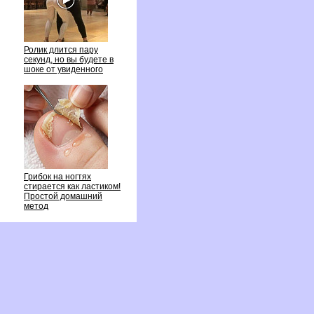
Ролик длится пару
секунд, но вы будете
шоке от увиденного
Грибок на ногтях
стирается как ластиком!
Простой домашний
метод