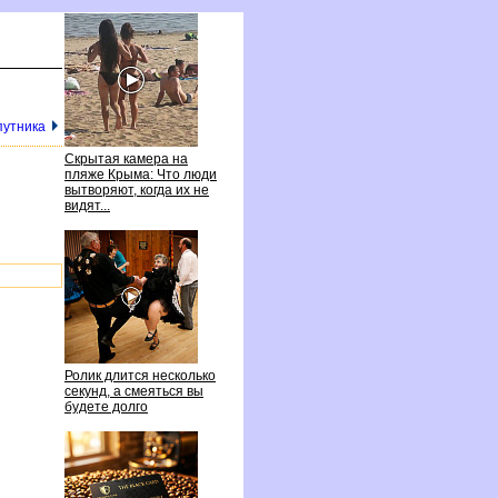
путника
Скрытая камера на
пляже Крыма: Что люди
ытворяют, когда их не
идят...
Ролик длится несколько
секунд, а смеяться вы
удете долго