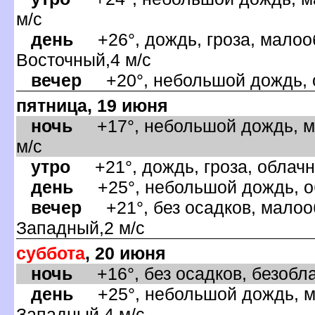
м/с
день
+26°, дождь, гроза, малооб
осточный,4 м/с
ечер
+20°, небольшой дождь, о
пятница, 19 июня
ночь
+17°, небольшой дождь, м
м/с
утро
+21°, дождь, гроза, облачн
день
+25°, небольшой дождь, об
ечер
+21°, без осадков, малооб
Западный,2 м/с
суббота
, 20 июня
ночь
+16°, без осадков, безобла
день
+25°, небольшой дождь, ма
Западный,4 м/с