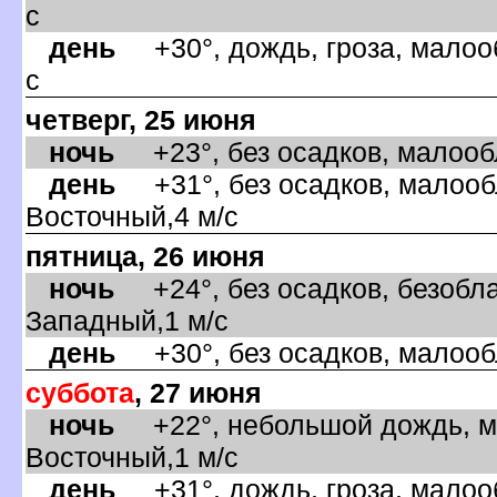
с
день
+30°, дождь, гроза, малооб
с
четверг, 25 июня
ночь
+23°, без осадков, малообл
день
+31°, без осадков, малообл
осточный,4 м/с
пятница, 26 июня
ночь
+24°, без осадков, безобла
Западный,1 м/с
день
+30°, без осадков, малообл
суббота
, 27 июня
ночь
+22°, небольшой дождь, ма
осточный,1 м/с
день
+31°, дождь, гроза, малооб