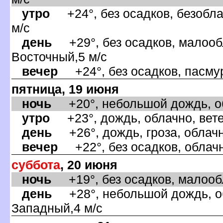
утро
+24°, без осадков, безобла
м/с
день
+29°, без осадков, малообл
осточный,5 м/с
ечер
+24°, без осадков, пасмур
пятница, 19 июня
ночь
+20°, небольшой дождь, об
утро
+23°, дождь, облачно, вет
день
+26°, дождь, гроза, облачн
ечер
+22°, без осадков, облачн
суббота
, 20 июня
ночь
+19°, без осадков, малообл
день
+28°, небольшой дождь, об
Западный,4 м/с