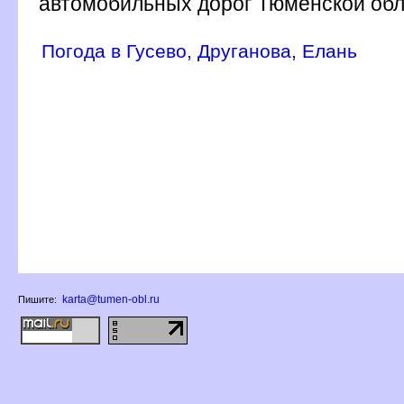
автомобильных дорог Тюменской обл
Погода в Гусево, Друганова, Елань
karta@tumen-obl.ru
Пишите: