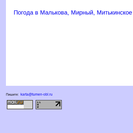
Погода в Малькова, Мирный, Митькинское
karta@tumen-obl.ru
Пишите: