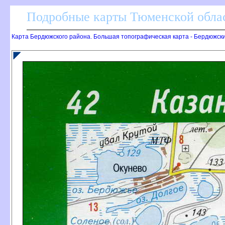
Подробные карты Тюменской облас
Карта Бердюжского района. Большая топографическая карта - Бердюжски