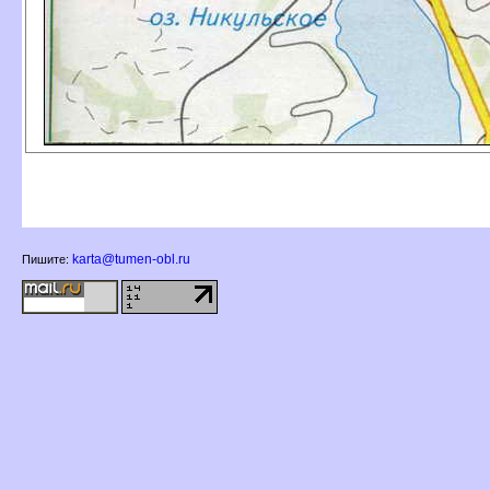
karta@tumen-obl.ru
Пишите: