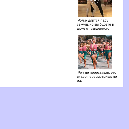
Ролик длится пару
секунд, но вы будете
шоке от увиденного
Ржу не переставая, это
идео пересмотришь не
раз