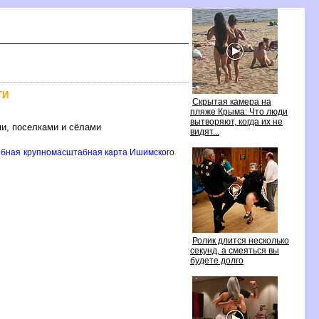
ТИ
Скрытая камера на
пляже Крыма: Что люди
ытворяют, когда их не
и, поселками и сёлами
идят...
обная крупномасштабная карта Ишимского
Ролик длится несколько
секунд, а смеяться вы
удете долго