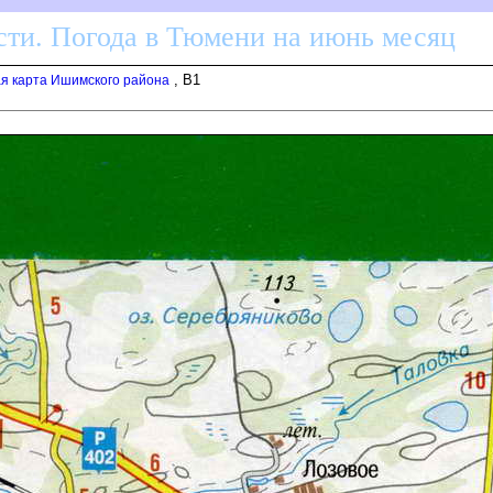
ти. Погода в Тюмени на июнь месяц
, B1
я карта Ишимского района